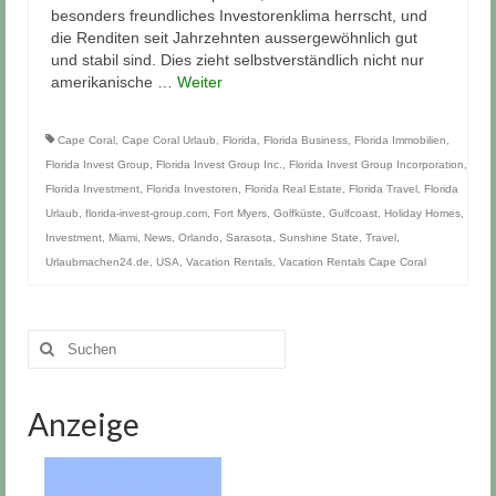
besonders freundliches Investorenklima herrscht, und
die Renditen seit Jahrzehnten aussergewöhnlich gut
und stabil sind. Dies zieht selbstverständlich nicht nur
amerikanische …
Weiter
Cape Coral
,
Cape Coral Urlaub
,
Florida
,
Florida Business
,
Florida Immobilien
,
Florida Invest Group
,
Florida Invest Group Inc.
,
Florida Invest Group Incorporation
,
Florida Investment
,
Florida Investoren
,
Florida Real Estate
,
Florida Travel
,
Florida
Urlaub
,
florida-invest-group.com
,
Fort Myers
,
Golfküste
,
Gulfcoast
,
Holiday Homes
,
Investment
,
Miami
,
News
,
Orlando
,
Sarasota
,
Sunshine State
,
Travel
,
Urlaubmachen24.de
,
USA
,
Vacation Rentals
,
Vacation Rentals Cape Coral
Suchen
nach:
Anzeige