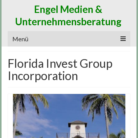
Engel Medien &
Unternehmensberatung
Menü
Home
Florida Invest Group
Medien
Incorporation
Digitalisierung
Marketing
Vertrieb
Beratung
News