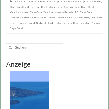
Cape Coral
,
Cape Coral Ferienhaus
,
Cape Coral Ferienvilla
,
Cape Coral Florida
,
Cape Coral Holidays
,
Cape Coral Urlaub
,
Cape Coral Vacation
,
Cape Coral
Vacation Homes
,
Cape Coral Vacation Homes & Rentals LLC
,
Cape Coral
Vacation Rentals
,
Captiva Island
,
Florida
,
Florida Golfküste
,
Fort Myers
,
Fort Myers
Beach
,
Sanibel Island
,
Südwest Florida
,
Urlaub in Cape Coral
,
Vacation Rentals
Cape Coral
Suchen
nach:
Anzeige