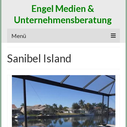
Engel Medien &
Unternehmensberatung
Menü
Home
Sanibel Island
Medien
Digitalisierung
Marketing
Vertrieb
Beratung
News